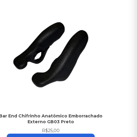
Bar End Chifrinho Anatômico Emborrachado
Externo GB03 Preto
R$25,00