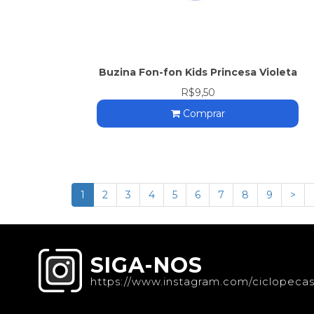
Buzina Fon-fon Kids Princesa Violeta
R$9,50
Comprar
1
2
3
4
5
6
7
8
9
>
SIGA-NOS
https://www.instagram.com/ciclopecas