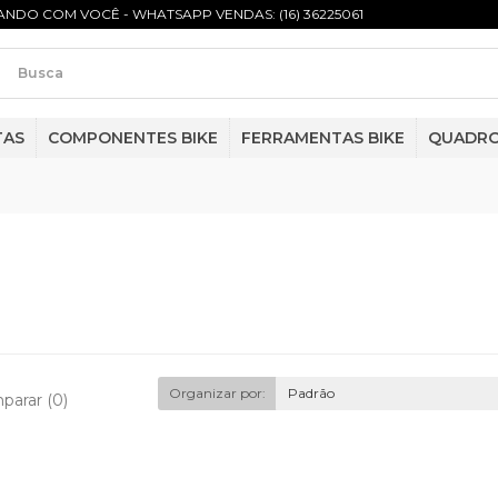
NDO COM VOCÊ - WHATSAPP VENDAS: (16) 36225061
TAS
COMPONENTES BIKE
FERRAMENTAS BIKE
QUADR
Organizar por:
Padrão
parar (0)