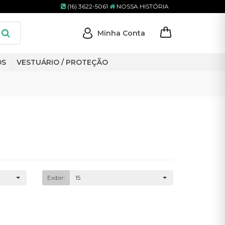
(16) 3622-5061
NOSSA HISTÓRIA
Minha Conta
OS
VESTUÁRIO / PROTEÇÃO
Exibir:
15