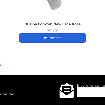
Buzina Fon-fon New Face Rosa
R$11,50
Comprar
>|
Inscreva-se na
ribeirao