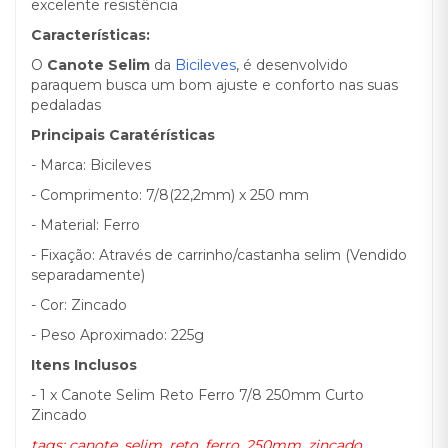
excelente resistência
Características:
O
Canote Selim
da
Bicileves
, é desenvolvido
paraquem busca um bom ajuste e conforto nas suas
pedaladas
Principais Caratérísticas
- Marca: Bicileves
- Comprimento: 7/8(22,2mm) x 250 mm
- Material: Ferro
- Fixação: Através de carrinho/castanha selim (Vendido
separadamente)
- Cor: Zincado
- Peso Aproximado: 225g
Itens Inclusos
- 1 x Canote Selim Reto Ferro 7/8 250mm Curto
Zincado
tags: canote, selim, reto, ferro, 250mm, zincado,