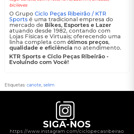
bicileves
O Grupo
Ciclo Peças Ribeirão / KTR
Sports
é uma tradicional empresa do
mercado de
Bikes, Esportes e Lazer
atuando desde 1982, contando com
Lojas Físicas e Virtuais; oferecendo uma
linha completa com
ótimos preços
,
qualidade e eficiência
no atendimento.
KTR Sports e Ciclo Peças Ribeirão -
Evoluindo com Você!
Etiquetas:
canote
,
selim
SIGA-NOS
https://www.instagram.com/ciclopecasribeirao