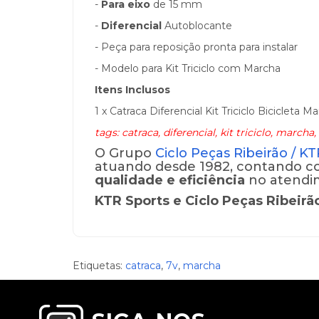
-
Para eixo
de 15 mm
-
Diferencial
Autoblocante
- Peça para reposição pronta para instalar
- Modelo para Kit Triciclo com Marcha
Itens Inclusos
1 x Catraca Diferencial Kit Triciclo Bicicleta 
tags: catraca, diferencial, kit triciclo, marcha,
O Grupo
Ciclo Peças Ribeirão / K
atuando desde 1982, contando co
qualidade e eficiência
no atendi
KTR Sports e Ciclo Peças Ribeirã
Etiquetas:
catraca
,
7v
,
marcha