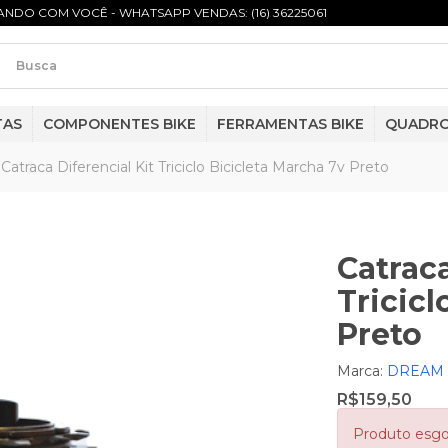
NDO COM VOCÊ - WHATSAPP VENDAS: (16) 36225061
TAS
COMPONENTES BIKE
FERRAMENTAS BIKE
QUADR
Catraca Diferencial Kit Triciclo Bicicleta Marcha 7v Preto
Catraca
Tricicl
Preto
Marca:
DREAM 
R$159,50
Produto esg