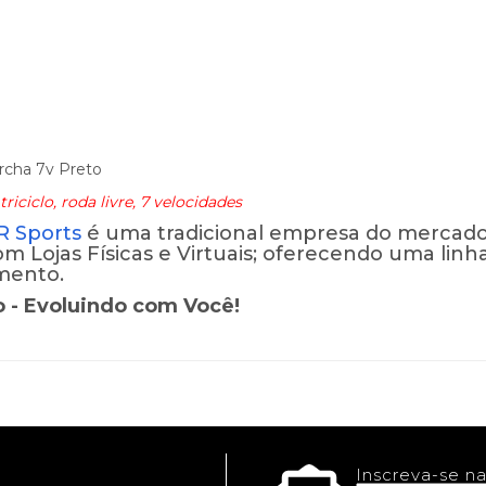
Marcha 7v Preto
 triciclo, roda livre, 7 velocidades
TR Sports
é uma tradicional empresa do mercad
m Lojas Físicas e Virtuais; oferecendo uma li
mento.
o - Evoluindo com Você!
Inscreva-se na